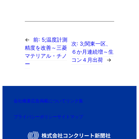
←
前:
5;温度計測
次:
3;関東一区、
精度を改善～三菱
６か月連続増～生
マテリアル・チノ
コン４月出荷
→
ー
会社概要
広告掲載について
リンク集
プライバシーポリシー
サイトマップ