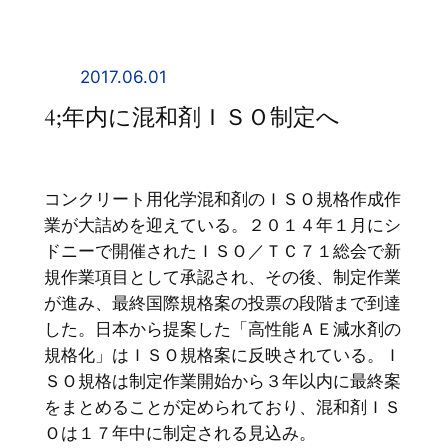
内
容
を
2017.06.01
ス
4;年内に混和剤ＩＳＯ制定へ
キ
ッ
プ
コンクリート用化学混和剤のＩＳＯ規格作成作
業が大詰めを迎えている。２０１４年１月にシ
ドニーで開催されたＩＳＯ／ＴＣ７１総会で新
規作業項目として承認され、その後、制定作業
が進み、最終国際規格案の投票の段階まで到達
した。日本から提案した「高性能ＡＥ減水剤の
規格化」はＩＳＯ規格案に反映されている。Ｉ
ＳＯ規格は制定作業開始から３年以内に最終案
をまとめることが定められており、混和剤ＩＳ
Ｏは１７年中に制定される見込み。