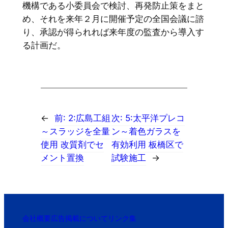
機構である小委員会で検討、再発防止策をまと
め、それを来年２月に開催予定の全国会議に諮
り、承認が得られれば来年度の監査から導入す
る計画だ。
←
前:
2:広島工組
次:
5:太平洋プレコ
～スラッジを全量
ン～着色ガラスを
使用 改質剤でセ
有効利用 板橋区で
メント置換
試験施工
→
会社概要
広告掲載について
リンク集