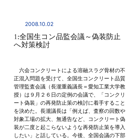
内
容
を
2008.10.02
ス
1:全国生コン品監会議～偽装防止
キ
へ対策検討
ッ
プ
六会コンクリートによる溶融スラグ骨材の不
正混入問題を受けて、全国生コンクリート品質
管理監査会議（長瀧重義議長＝愛知工業大学教
授）は９月２６日の定例の会議で、「コンクリ
ート偽装」の再発防止策の検討に着手すること
を決めた。長瀧議長は「例えば、査察の回数や
対象工場の拡大、無通告など、コンクリート偽
装が二度と起こらないような再発防止策を導入
したい」と話している。今後、全国会議の下部