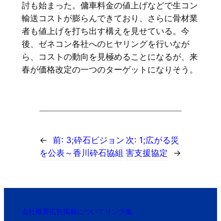
討も始まった。傭車料金の値上げなどで生コン
輸送コストが膨らんできており、さらに骨材業
者も値上げを打ち出す構えを見せている。今
後、ゼネコン各社へのヒヤリングを行いなが
ら、コストの動向を見極めることになるが、来
春が価格改定の一つのターゲットになりそう。
←
前:
3;砕石ビジョン
次:
1;広がる災
を公表～香川砕石協組
害支援協定
→
会社概要
広告掲載について
リンク集