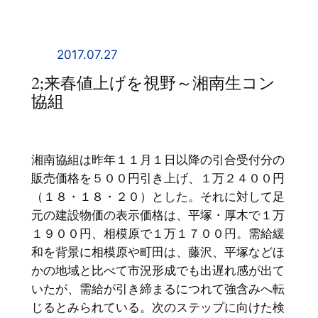
内
容
を
2017.07.27
ス
2;来春値上げを視野～湘南生コン
キ
協組
ッ
プ
湘南協組は昨年１１月１日以降の引合受付分の
販売価格を５００円引き上げ、１万２４００円
（１８・１８・２０）とした。それに対して足
元の建設物価の表示価格は、平塚・厚木で１万
１９００円、相模原で１万１７００円。需給緩
和を背景に相模原や町田は、藤沢、平塚などほ
かの地域と比べて市況形成でも出遅れ感が出て
いたが、需給が引き締まるにつれて強含みへ転
じるとみられている。次のステップに向けた検