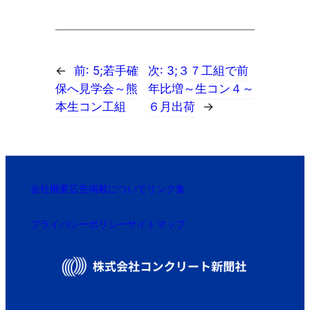
←
前:
5;若手確
次:
3;３７工組で前
保へ見学会～熊
年比増～生コン４～
本生コン工組
６月出荷
→
会社概要
広告掲載について
リンク集
プライバシーポリシー
サイトマップ