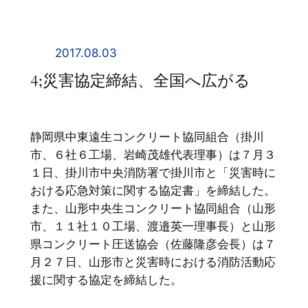
内
容
を
2017.08.03
ス
4;災害協定締結、全国へ広がる
キ
ッ
プ
静岡県中東遠生コンクリート協同組合（掛川
市、６社６工場、岩崎茂雄代表理事）は７月３
１日、掛川市中央消防署で掛川市と「災害時に
おける応急対策に関する協定書」を締結した。
また、山形中央生コンクリート協同組合（山形
市、１１社１０工場、渡邉英一理事長）と山形
県コンクリート圧送協会（佐藤隆彦会長）は７
月２７日、山形市と災害時における消防活動応
援に関する協定を締結した。