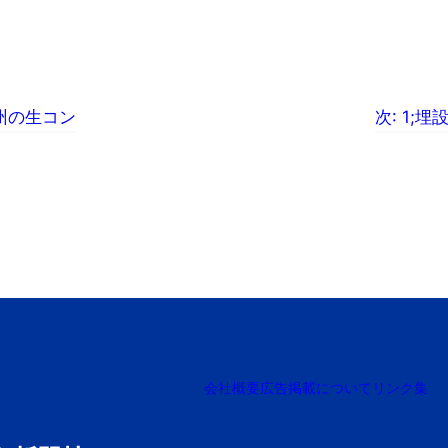
州の生コン
次:
1;
会社概要
広告掲載について
リンク集