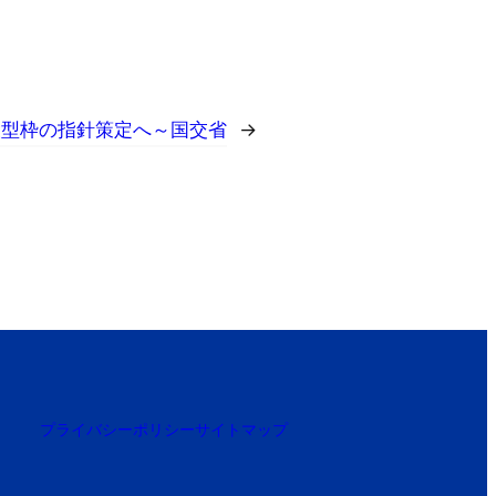
埋設型枠の指針策定へ～国交省
→
プライバシーポリシー
サイトマップ