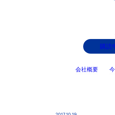
内
容
を
ス
キ
ッ
購読
プ
会社概要
2017.10.19