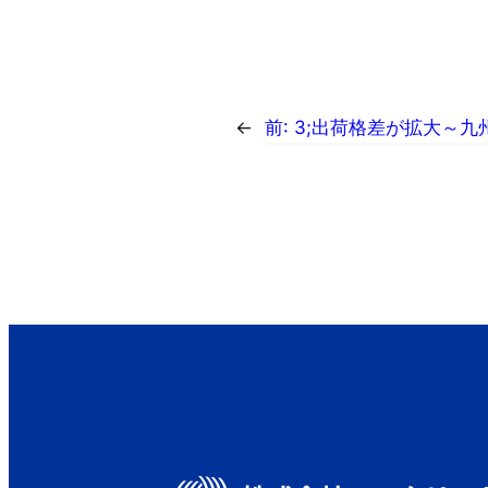
←
前:
3;出荷格差が拡大～九