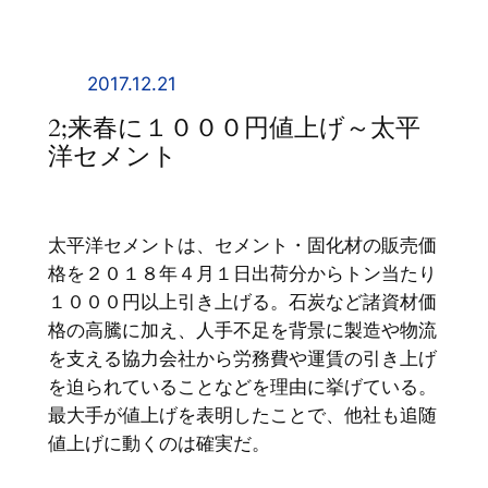
内
容
を
2017.12.21
ス
2;来春に１０００円値上げ～太平
キ
洋セメント
ッ
プ
太平洋セメントは、セメント・固化材の販売価
格を２０１８年４月１日出荷分からトン当たり
１０００円以上引き上げる。石炭など諸資材価
格の高騰に加え、人手不足を背景に製造や物流
を支える協力会社から労務費や運賃の引き上げ
を迫られていることなどを理由に挙げている。
最大手が値上げを表明したことで、他社も追随
値上げに動くのは確実だ。