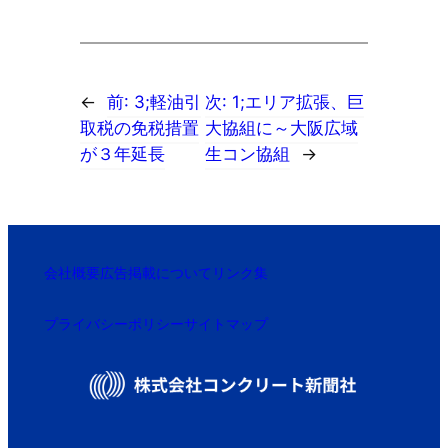
←
前:
3;軽油引
次:
1;エリア拡張、巨
取税の免税措置
大協組に～大阪広域
が３年延長
生コン協組
→
会社概要
広告掲載について
リンク集
プライバシーポリシー
サイトマップ