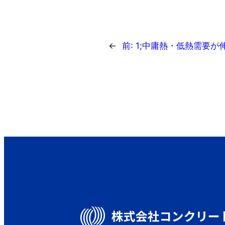
←
前:
1;中庸熱・低熱需要が