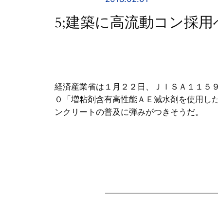
5;建築に高流動コン採
経済産業省は１月２２日、ＪＩＳＡ１１５
０「増粘剤含有高性能ＡＥ減水剤を使用し
ンクリートの普及に弾みがつきそうだ。