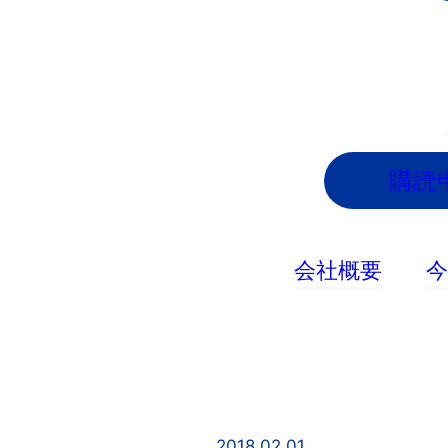
内
容
を
ス
キ
ッ
購読
プ
会社概要
2018.02.01