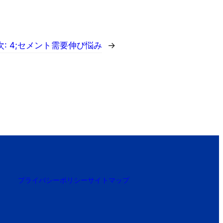
次:
4;セメント需要伸び悩み
→
プライバシーポリシー
サイトマップ