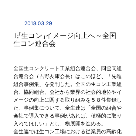
内
容
を
2018.03.29
ス
1;「生コン」イメージ向上へ～全国
キ
生コン連合会
ッ
プ
全国生コンクリート工業組合連合会、同協同組
合連合会（吉野友康会長）はこのほど、「先進
組合事例集」を発刊した。全国の生コン工業組
合、協同組合、会社から業界の社会的地位やイ
メージの向上に関する取り組みを５８件集録し
た。事例集について、全生連は「全国の組合や
会社で導入できる事例があれば、積極的に取り
入れてほしい」とし、横展開を進める。
全生連では生コン工場における従業員の高齢化