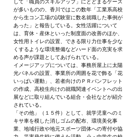
して「職員のスキルアップ」にとどまるケース
が多いものの、香川ではこの数年「工業系高校
から生コン工場の試験室に数名就職した事例が
あった」と報告している。女性活躍について
は、育休・産休といった制度面の改善のほか、
女性用トイレの設置、できる限り力仕事を少な
くするような環境整備などハード面の充実を求
める声が課題としてあげられている。
イメージアップについては、事務所屋上に太陽
光パネルの設置、事業所の周囲を花で飾る「花
いっぱい運動」、若者向けのＰＲパンフレット
の作成、高校生向けの就職関連イベントへの出
展などに取り組んでいる組合・会社などが紹介
されている。
「その他」（１５件）として、就学児童へのミ
キサ車を模した消しゴムの配布、環境美化事
業、地域行政や地元スポーツ団体への寄付や協
力、災害発生時に備えた活動、小・中学生の校