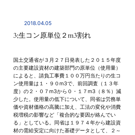
内
容
を
2018.04.05
ス
3;生コン原単位２m3割れ
キ
ッ
プ
国土交通省が３月２７日発表した２０１５年度
の主要建設資材の建築部門の原単位（使用量）
によると、請負工事費１００万円当たりの生コ
ン使用量は１・９０m3で、前回調査（１３年
度）の２・０７m3から０・１７m3（８％）減
少した。使用量の低下について、同省は労務単
価や資材価格の高騰に加え、工法の変化や消費
税増税の影響など「複合的な要因が絡んでい
る」としている。同省は１９７４年から建設資
材の需給安定に向けた基礎データとして、２～