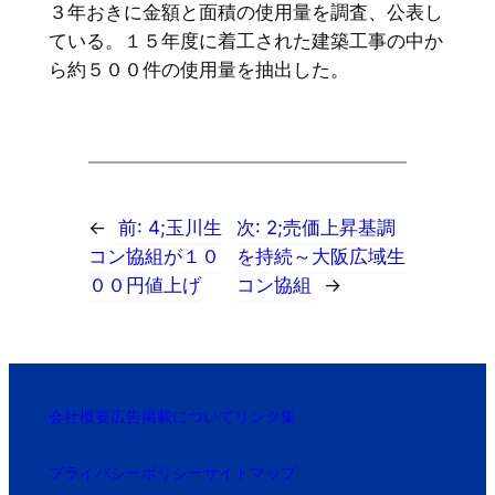
３年おきに金額と面積の使用量を調査、公表し
ている。１５年度に着工された建築工事の中か
ら約５００件の使用量を抽出した。
←
前:
4;玉川生
次:
2;売価上昇基調
コン協組が１０
を持続～大阪広域生
００円値上げ
コン協組
→
会社概要
広告掲載について
リンク集
プライバシーポリシー
サイトマップ