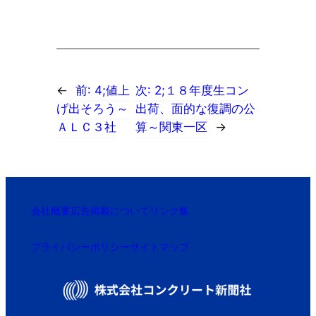
←
前:
4;値上
次:
2;１８年度生コン
げ出そろう～
出荷、面的な復調の公
ＡＬＣ３社
算～関東一区
→
会社概要
広告掲載について
リンク集
プライバシーポリシー
サイトマップ