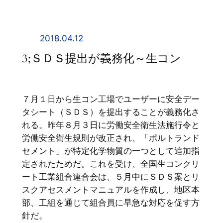
内
容
を
2018.04.12
ス
3;ＳＤＳ提出が義務化～生コン
キ
ッ
プ
７月１日から生コン工場でユーザーに安全デー
タシート（ＳＤＳ）を提出することが義務化さ
れる。昨年８月３日に労働安全衛生法施行令と
労働安全衛生規則が改正され、「ポルトランド
セメント」が特定化学物質の一つとして追加指
定されたためだ。これを受け、全国生コンクリ
ート工業組合連合会は、５月中にＳＤＳ案とリ
スクアセスメントマニュアルを作成し、地区本
部、工組を通じて組合員に早急な対応を促す方
針だ。