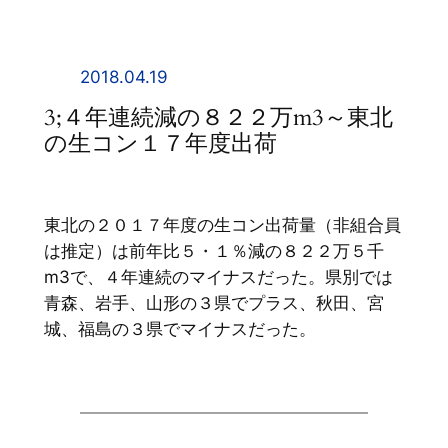
内
容
を
2018.04.19
ス
3;４年連続減の８２２万m3～東北
キ
の生コン１７年度出荷
ッ
プ
東北の２０１７年度の生コン出荷量（非組合員
は推定）は前年比５・１％減の８２２万５千
m3で、４年連続のマイナスだった。県別では
青森、岩手、山形の３県でプラス、秋田、宮
城、福島の３県でマイナスだった。