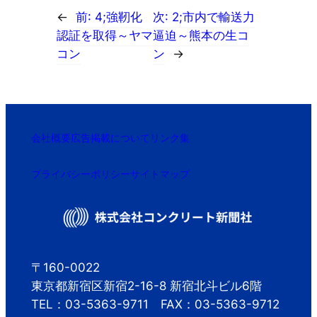
←
前:
4;強靭化
次:
2;市内で輸送力
認証を取得～ヤマ
逼迫～熊本の生コ
コン
ン
→
会社概要
広告掲載について
リンク集
プライバシーポリシー
サイトマップ
〒160-0022
東京都新宿区新宿2-16-8 新宿北斗ビル6階
TEL：03-5363-9711 FAX：03-5363-9712