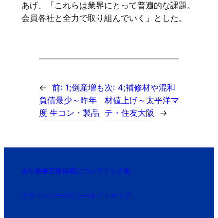
あげ、「これらは業界にとって普遍的な課題。
会員各社と全力で取り組んでいく」とした。
←
前:
1;倒産増も
次:
4;補修材や混和
負債最少～昨年
材値上げ～太平洋マ
度 生コン・製品
テ・住友大阪
→
会社概要
広告掲載について
リンク集
プライバシーポリシー
サイトマップ