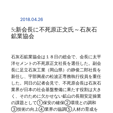
内
容
を
2018.04.26
ス
5;新会長に不死原正文氏～石灰石
キ
鉱業協会
ッ
プ
石灰石鉱業協会は１８日の総会で、会長に太平
洋セメントの不死原正文社長を選任した。副会
長に足立石灰工業（岡山県）の静俊二郎社長を
新任し、宇部興産の松波正専務執行役員を重任
した。同日の記者会見で、不死原会長は石灰石
業界が日本の社会基盤整備に果たす役割は大き
く、そのために欠かせない鉱山の長期安定操業
の課題として①保安の確保②環境との調和
③技術の向上④業界の協調⑤人材の育成を