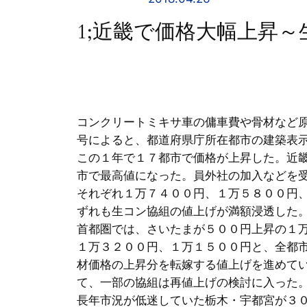
1;近畿で価格大幅上昇～
コンクリートミキサ車の傭車費や骨材など
号によると、都道府県庁所在都市の建築表
この１年で１７都市で価格が上昇した。近
市で最高値になった。員外社の加入などを
それぞれ１万７４００円、１万５８００円
ずれも生コン協組の値上げが満額浸透した
首都圏では、さいたまが５００円上昇の１
１万３２００円、１万１５００円と、全都
材価格の上昇分を転嫁する値上げを進めて
て、一部の協組は再値上げの検討に入った
長年市況が低迷していた栃木・宇都宮が３