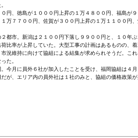
た。
００円、徳島が１０００円上昇の１万４８００円、福島が９
、１万７７００円、佐賀が３００円上昇の１万１１００円、
の２都市。新潟は２１００円下落し９９００円と、１０年ぶ
出荷比率が上昇していた。大型工事の計画はあるものの、着
、市況維持に向けて協組による結集が求められそうだ。これ
なった。
岡。今月に員外６社が加入したことを受け、福岡協組は４月
円だが、エリア内の員外社は１社のみと、協組の価格政策が