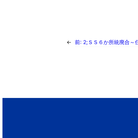
←
前:
2;ＳＳ６か所統廃合～