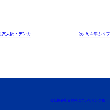
住友大阪・デンカ
次:
5;４年ぶり
会社概要
広告掲載について
リンク集