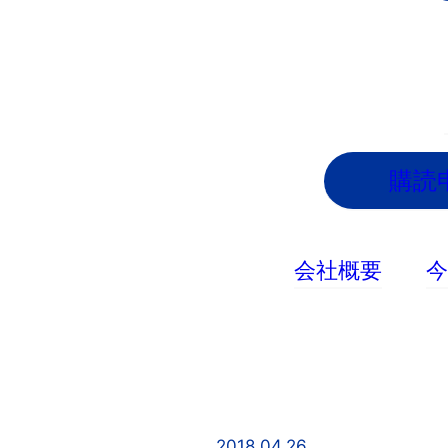
内
容
を
ス
キ
ッ
購読
プ
会社概要
2018.04.26