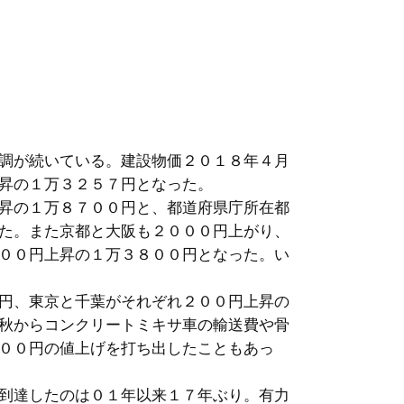
調が続いている。建設物価２０１８年４月
昇の１万３２５７円となった。
昇の１万８７００円と、都道府県庁所在都
た。また京都と大阪も２０００円上がり、
００円上昇の１万３８００円となった。い
円、東京と千葉がそれぞれ２００円上昇の
秋からコンクリートミキサ車の輸送費や骨
００円の値上げを打ち出したこともあっ
到達したのは０１年以来１７年ぶり。有力