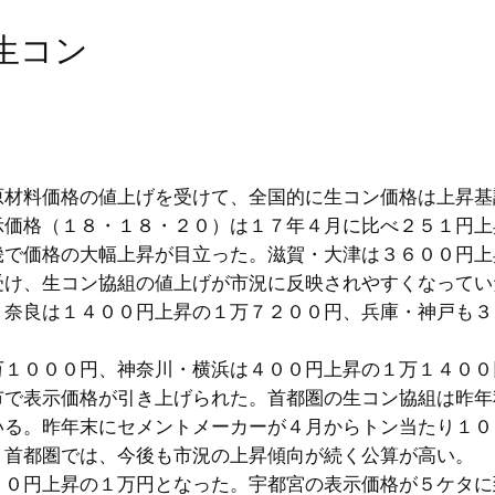
生コン
原材料価格の値上げを受けて、全国的に生コン価格は上昇基
示価格（１８・１８・２０）は１７年４月に比べ２５１円上
畿で価格の大幅上昇が目立った。滋賀・大津は３６００円上
受け、生コン協組の値上げが市況に反映されやすくなってい
、奈良は１４００円上昇の１万７２００円、兵庫・神戸も３
。
万１０００円、神奈川・横浜は４００円上昇の１万１４００
市で表示価格が引き上げられた。首都圏の生コン協組は昨年
いる。昨年末にセメントメーカーが４月からトン当たり１０
。首都圏では、今後も市況の上昇傾向が続く公算が高い。
００円上昇の１万円となった。宇都宮の表示価格が５ケタに