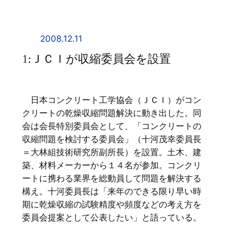
内
容
を
2008.12.11
ス
1:ＪＣＩが収縮委員会を設置
キ
ッ
プ
日本コンクリート工学協会（ＪＣＩ）がコン
クリートの乾燥収縮問題解決に動き出した。同
会は会長特別委員会として、「コンクリートの
収縮問題を検討する委員会」（十河茂幸委員長
＝大林組技術研究所副所長）を設置。土木、建
築、材料メーカーから１４名が参加。コンクリ
ートに携わる業界を総動員して問題を解決する
構え。十河委員長は「来年のできる限り早い時
期に乾燥収縮の試験精度や頻度などの考え方を
委員会提案として公表したい」と語っている。