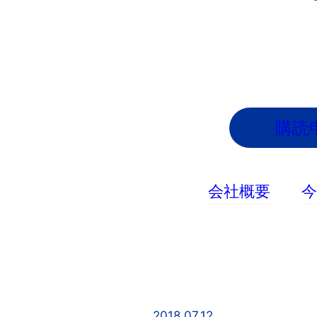
内
容
を
ス
キ
ッ
購読
プ
会社概要
2018.07.12