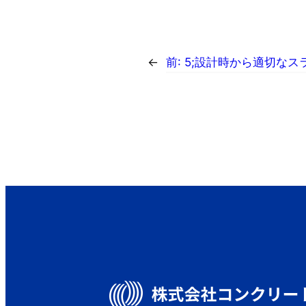
←
前:
5;設計時から適切な