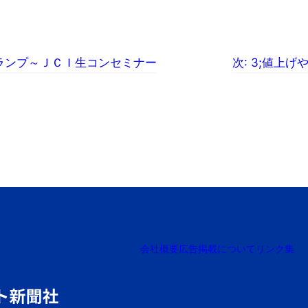
スランプ～ＪＣＩ生コンセミナー
次:
3;値上げ
会社概要
広告掲載について
リンク集