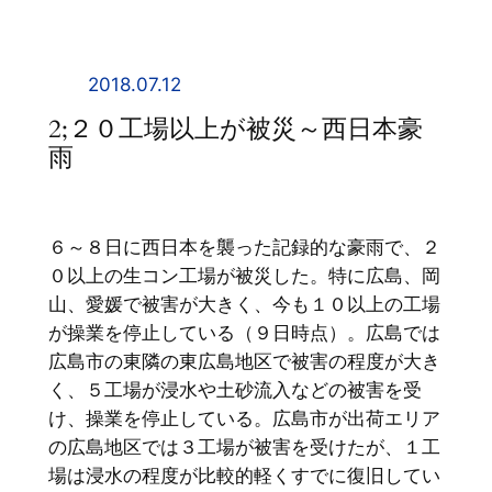
内
容
を
2018.07.12
ス
2;２０工場以上が被災～西日本豪
キ
雨
ッ
プ
６～８日に西日本を襲った記録的な豪雨で、２
０以上の生コン工場が被災した。特に広島、岡
山、愛媛で被害が大きく、今も１０以上の工場
が操業を停止している（９日時点）。広島では
広島市の東隣の東広島地区で被害の程度が大き
く、５工場が浸水や土砂流入などの被害を受
け、操業を停止している。広島市が出荷エリア
の広島地区では３工場が被害を受けたが、１工
場は浸水の程度が比較的軽くすでに復旧してい