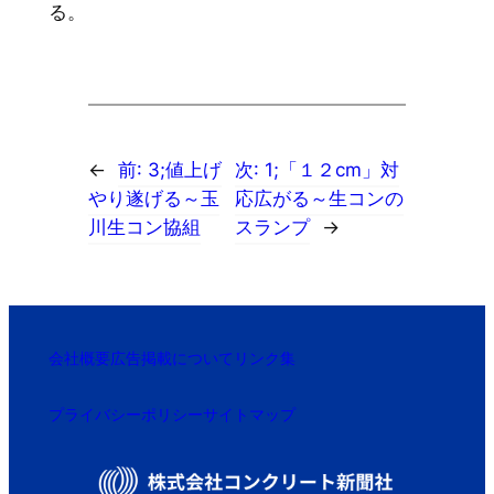
る。
←
前:
3;値上げ
次:
1;「１２cm」対
やり遂げる～玉
応広がる～生コンの
川生コン協組
スランプ
→
会社概要
広告掲載について
リンク集
プライバシーポリシー
サイトマップ