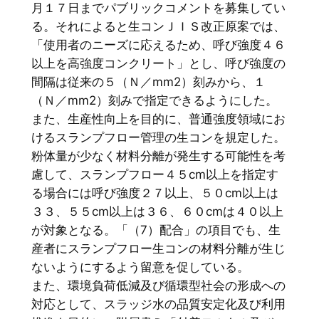
月１７日までパブリックコメントを募集してい
る。それによると生コンＪＩＳ改正原案では、
「使用者のニーズに応えるため、呼び強度４６
以上を高強度コンクリート」とし、呼び強度の
間隔は従来の５（Ｎ／mm2）刻みから、１
（Ｎ／mm2）刻みで指定できるようにした。
また、生産性向上を目的に、普通強度領域にお
けるスランプフロー管理の生コンを規定した。
粉体量が少なく材料分離が発生する可能性を考
慮して、スランプフロー４５cm以上を指定す
る場合には呼び強度２７以上、５０cm以上は
３３、５５cm以上は３６、６０cmは４０以上
が対象となる。「（7）配合」の項目でも、生
産者にスランプフロー生コンの材料分離が生じ
ないようにするよう留意を促している。
また、環境負荷低減及び循環型社会の形成への
対応として、スラッジ水の品質安定化及び利用