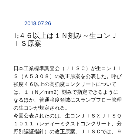
内
容
を
2018.07.26
ス
1;４６以上は１Ｎ刻み～生コンＪ
キ
ＩＳ原案
ッ
プ
日本工業標準調査会（ＪＩＳＣ）が生コンＪＩ
Ｓ（Ａ５３０８）の改正原案を公表した。呼び
強度４６以上の高強度コンクリートについて
は、１（Ｎ／mm2）刻みで指定できるように
なるほか、普通強度領域にスランプフロー管理
の生コンが規定される。
今回公表されたのは、生コンＪＩＳとＪＩＳＱ
１０１１（レディーミクストコンクリート、分
野別認証指針）の改正原案。ＪＩＳＣでは、９