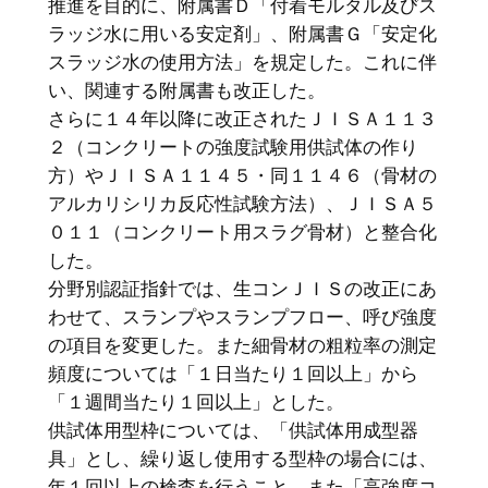
推進を目的に、附属書Ｄ「付着モルタル及びス
ラッジ水に用いる安定剤」、附属書Ｇ「安定化
スラッジ水の使用方法」を規定した。これに伴
い、関連する附属書も改正した。
さらに１４年以降に改正されたＪＩＳＡ１１３
２（コンクリートの強度試験用供試体の作り
方）やＪＩＳＡ１１４５・同１１４６（骨材の
アルカリシリカ反応性試験方法）、ＪＩＳＡ５
０１１（コンクリート用スラグ骨材）と整合化
した。
分野別認証指針では、生コンＪＩＳの改正にあ
わせて、スランプやスランプフロー、呼び強度
の項目を変更した。また細骨材の粗粒率の測定
頻度については「１日当たり１回以上」から
「１週間当たり１回以上」とした。
供試体用型枠については、「供試体用成型器
具」とし、繰り返し使用する型枠の場合には、
年１回以上の検査を行うこと、また「高強度コ