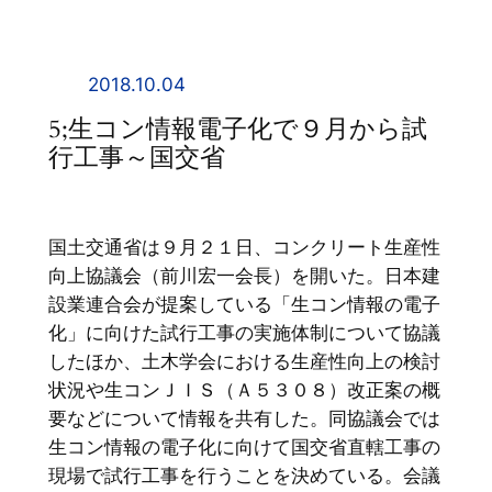
内
容
を
2018.10.04
ス
5;生コン情報電子化で９月から試
キ
行工事～国交省
ッ
プ
国土交通省は９月２１日、コンクリート生産性
向上協議会（前川宏一会長）を開いた。日本建
設業連合会が提案している「生コン情報の電子
化」に向けた試行工事の実施体制について協議
したほか、土木学会における生産性向上の検討
状況や生コンＪＩＳ（Ａ５３０８）改正案の概
要などについて情報を共有した。同協議会では
生コン情報の電子化に向けて国交省直轄工事の
現場で試行工事を行うことを決めている。会議