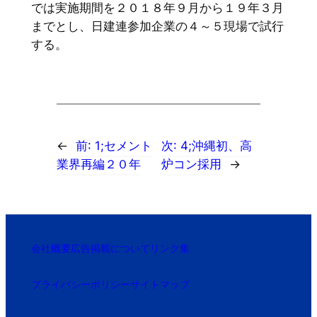
では実施期間を２０１８年９月から１９年３月
までとし、日建連参加企業の４～５現場で試行
する。
←
前:
1;セメント
次:
4;沖縄初、高
業界再編２０年
炉コン採用
→
会社概要
広告掲載について
リンク集
プライバシーポリシー
サイトマップ