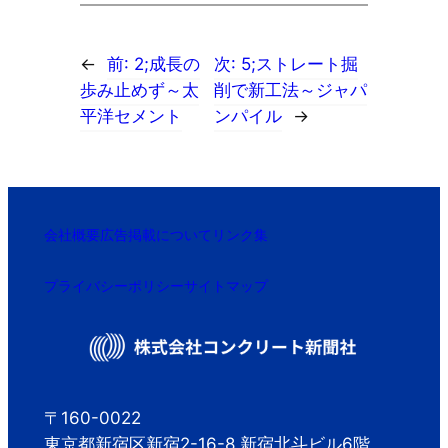
←
前:
2;成長の
次:
5;ストレート掘
歩み止めず～太
削で新工法～ジャパ
平洋セメント
ンパイル
→
会社概要
広告掲載について
リンク集
プライバシーポリシー
サイトマップ
〒160-0022
東京都新宿区新宿2-16-8 新宿北斗ビル6階