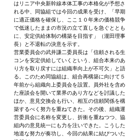
はリニア中央新幹線本体工事の本格化が予想さ
れる中、同協組では今回の成果を受け、「早期
に適正価格を確保し、ここ１０年来の価格競争
で低迷したままの市況の立て直しを急ぐととも
に、安定供給体制の構築を目指す」（瀧田理事
長）と不退転の決意を示す。
営業委員会の武井謙二委員長は「信頼される生
コンを安定供給していくという、組合本来のあ
り方を取り戻すには組織率向上が不可欠」と語
る。このため同協組は、組合再構築に向けて５
年前から組織向上委員会を設置。員外社を含め
た座談会を開いて業界のあり方などを討議した
ほか、意見交換会も行い、相互の信頼関係を構
築するべく努力を重ねてきた。その後、組織運
営委員会に名称を変更し、折衝を重ねつつ、協
組内の意見統一にも力を注いできた。こうした
地道な努力が奏功し、今回の結果に結びついた