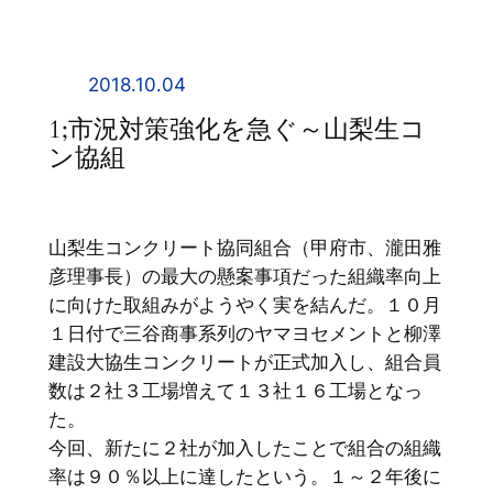
内
容
を
2018.10.04
ス
1;市況対策強化を急ぐ～山梨生コ
キ
ン協組
ッ
プ
山梨生コンクリート協同組合（甲府市、瀧田雅
彦理事長）の最大の懸案事項だった組織率向上
に向けた取組みがようやく実を結んだ。１０月
１日付で三谷商事系列のヤマヨセメントと柳澤
建設大協生コンクリートが正式加入し、組合員
数は２社３工場増えて１３社１６工場となっ
た。
今回、新たに２社が加入したことで組合の組織
率は９０％以上に達したという。１～２年後に