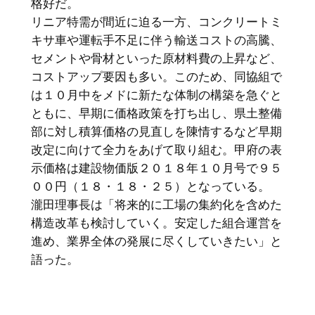
格好だ。
リニア特需が間近に迫る一方、コンクリートミ
キサ車や運転手不足に伴う輸送コストの高騰、
セメントや骨材といった原材料費の上昇など、
コストアップ要因も多い。このため、同協組で
は１０月中をメドに新たな体制の構築を急ぐと
ともに、早期に価格政策を打ち出し、県土整備
部に対し積算価格の見直しを陳情するなど早期
改定に向けて全力をあげて取り組む。甲府の表
示価格は建設物価版２０１８年１０月号で９５
００円（１８・１８・２５）となっている。
瀧田理事長は「将来的に工場の集約化を含めた
構造改革も検討していく。安定した組合運営を
進め、業界全体の発展に尽くしていきたい」と
語った。