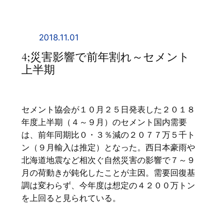
内
容
を
2018.11.01
ス
4;災害影響で前年割れ～セメント
キ
上半期
ッ
プ
セメント協会が１０月２５日発表した２０１８
年度上半期（４～９月）のセメント国内需要
は、前年同期比０・３％減の２０７７万５千ト
ン（９月輸入は推定）となった。西日本豪雨や
北海道地震など相次ぐ自然災害の影響で７～９
月の荷動きが鈍化したことが主因。需要回復基
調は変わらず、今年度は想定の４２００万トン
を上回ると見られている。