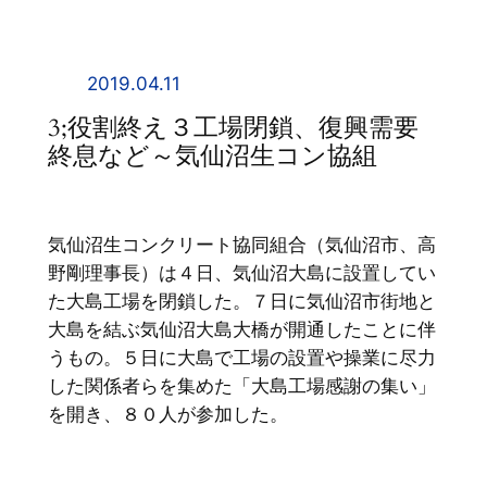
内
容
を
2019.04.11
ス
3;役割終え３工場閉鎖、復興需要
キ
終息など～気仙沼生コン協組
ッ
プ
気仙沼生コンクリート協同組合（気仙沼市、高
野剛理事長）は４日、気仙沼大島に設置してい
た大島工場を閉鎖した。７日に気仙沼市街地と
大島を結ぶ気仙沼大島大橋が開通したことに伴
うもの。５日に大島で工場の設置や操業に尽力
した関係者らを集めた「大島工場感謝の集い」
を開き、８０人が参加した。