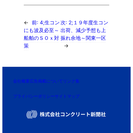
←
前:
4;生コン
次:
2;１９年度生コン
にも波及必至～
出荷、減少予想も上
船舶のＳＯｘ対
振れ余地～関東一区
策
→
会社概要
広告掲載について
リンク集
プライバシーポリシー
サイトマップ