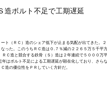
、Ｓ造ボルト不足で工期遅延
リート（ＲＣ）造のシェア低下が止まる気配が出てきた。２
なった。このうちＲＣ造は０.７％減の２２６５万５千平方
。ＲＣ造と競合する鉄骨（Ｓ）造は２年連続で５０００万平
、近年はボルト不足による工期遅延が顕在化しており、さら
ＲＣ造の優位性をＰＲしていく方針だ。