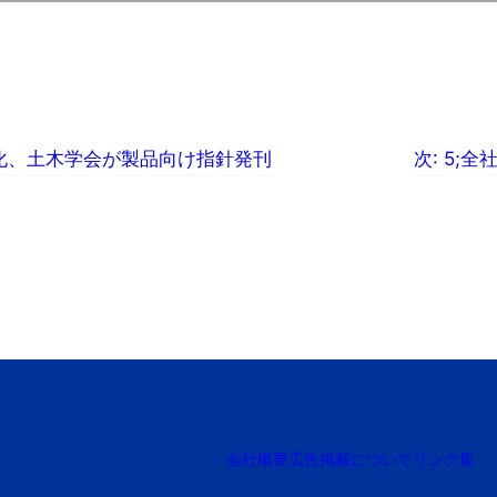
久化、土木学会が製品向け指針発刊
次:
5;全
会社概要
広告掲載について
リンク集