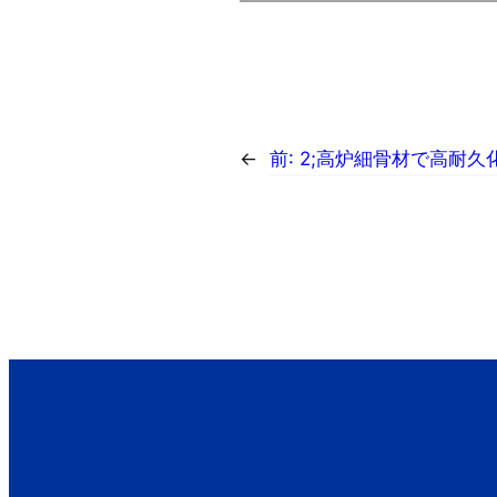
←
前:
2;高炉細骨材で高耐