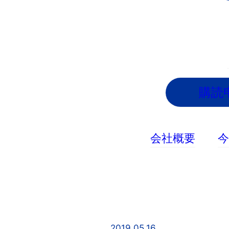
内
容
を
ス
キ
ッ
購読
プ
会社概要
2019.05.16