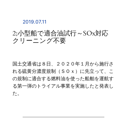
内
容
を
2019.07.11
ス
2;小型船で適合油試行～SOx対応
キ
クリーニング不要
ッ
プ
国土交通省は８日、２０２０年１月から施行さ
れる硫黄分濃度規制（ＳＯｘ）に先立って、こ
の規制に適合する燃料油を使った船舶を運航す
る第一弾のトライアル事業を実施したと発表し
た。