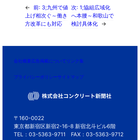
←
前:
3;九州で値
次:
1;協組広域化
上げ相次ぐ～働き
へ本腰～和歌山で
方改革にも対応
検討具体化
→
会社概要
広告掲載について
リンク集
プライバシーポリシー
サイトマップ
〒160-0022
東京都新宿区新宿2-16-8 新宿北斗ビル6階
TEL：03-5363-9711 FAX：03-5363-9712