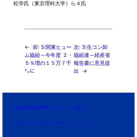
松学氏（東京理科大学）ら４氏
←
前:
5:関東ヒュー
次:
3:生コン卸
ム協組～今年度 ２・
協組連～経産省
５％増の１５万７千
報告書に意見提
㌧に
出
→
会社概要
広告掲載について
リンク集
プライバシーポリシー
サイトマップ