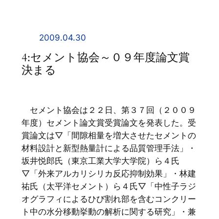
内
容
を
2009.04.30
ス
4:セメント協会～０９年度論文賞
キ
決まる
ッ
プ
セメント協会は２２日、第３７回（２００９
年度）セメント論文賞受賞論文を発表した。受
賞論文は▽「間隙相量を増大させたセメントの
材料設計と新型熱量計による品質管理手法」・
坂井悦郎氏（東京工業大学大学院）ら４氏
▽「外来アルカリシリカ反応抑制効果」・林建
祐氏（太平洋セメント）ら４氏▽「中性子ラジ
オグラフィによるひび割れ部を含むコンクリー
ト中の水分移動挙動の解析に関する研究」・兼