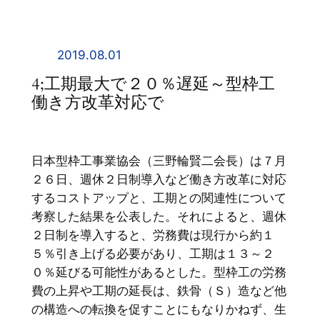
内
容
を
2019.08.01
ス
4;工期最大で２０％遅延～型枠工
キ
働き方改革対応で
ッ
プ
日本型枠工事業協会（三野輪賢二会長）は７月
２６日、週休２日制導入など働き方改革に対応
するコストアップと、工期との関連性について
考察した結果を公表した。それによると、週休
２日制を導入すると、労務費は現行から約１
５％引き上げる必要があり、工期は１３～２
０％延びる可能性があるとした。型枠工の労務
費の上昇や工期の延長は、鉄骨（Ｓ）造など他
の構造への転換を促すことにもなりかねず、生