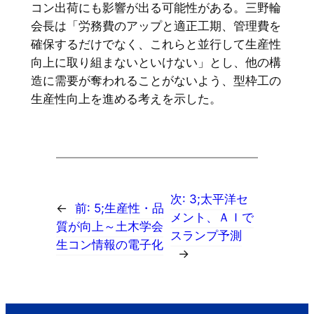
コン出荷にも影響が出る可能性がある。三野輪
会長は「労務費のアップと適正工期、管理費を
確保するだけでなく、これらと並行して生産性
向上に取り組まないといけない」とし、他の構
造に需要が奪われることがないよう、型枠工の
生産性向上を進める考えを示した。
次:
3;太平洋セ
←
前:
5;生産性・品
メント、ＡＩで
質が向上～土木学会
スランプ予測
生コン情報の電子化
→