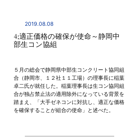
内
容
を
2019.08.08
ス
4;適正価格の確保が使命～静岡中
キ
部生コン協組
ッ
プ
５月の総会で静岡県中部生コンクリート協同組
合（静岡市、１２社１１工場）の理事長に稲葉
卓二氏が就任した。稲葉理事長は生コン協同組
合が独占禁止法の適用除外になっている背景を
踏まえ、「大手ゼネコンに対抗し、適正な価格
を確保することが組合の使命」と述べた。