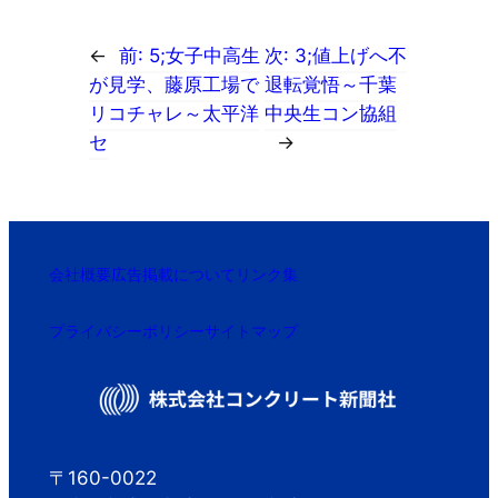
←
前:
5;女子中高生
次:
3;値上げへ不
が見学、藤原工場で
退転覚悟～千葉
リコチャレ～太平洋
中央生コン協組
セ
→
会社概要
広告掲載について
リンク集
プライバシーポリシー
サイトマップ
〒160-0022