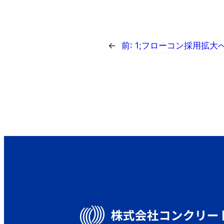
←
前:
1;フローコン採用拡大