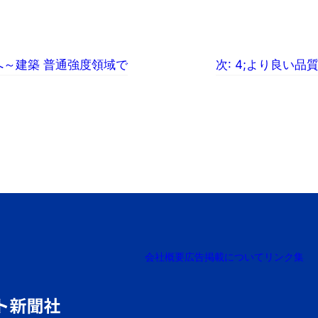
へ～建築 普通強度領域で
次:
4;より良い品
会社概要
広告掲載について
リンク集