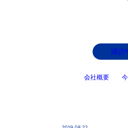
内
容
を
ス
キ
ッ
購読
プ
会社概要
2019.08.22