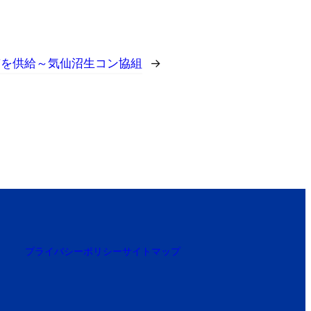
質を供給～気仙沼生コン協組
→
プライバシーポリシー
サイトマップ