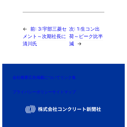
←
前:
3:宇部三菱セ
次:
1:生コン出
メント～次期社長に
荷～ピーク比半
清川氏
減
→
会社概要
広告掲載について
リンク集
プライバシーポリシー
サイトマップ