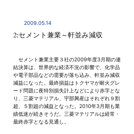
内
容
を
2009.05.14
ス
2:セメント兼業～軒並み減収
キ
ッ
プ
セメント兼業主要３社の2009年度3月期の連
結決算は、世界的な経済不況の影響で、化学品
や電子部品などの需要が落ち込み、軒並み減収
減益になった。最終損益はトクヤマが耐火グレ
ード問題に夜特別損失計上などにより赤字とな
り、三菱マテリアル、宇部興産はそれぞれ９割
超、５割超の減益となった。2010年3月期も業
績低迷が続きそうだ。三菱マテリアルは経常・
最終赤字となる見通し。