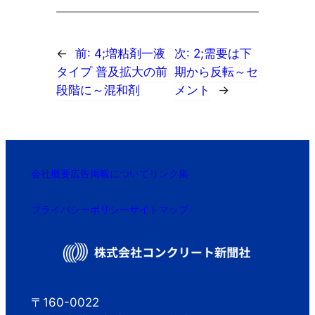
←
前:
4;増粘剤一液
次:
2;需要は下
タイプ 普及拡大の前
期から反転～セ
段階に～混和剤
メント
→
会社概要
広告掲載について
リンク集
プライバシーポリシー
サイトマップ
〒160-0022