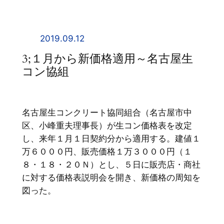
内
容
を
2019.09.12
ス
3;１月から新価格適用～名古屋生
キ
コン協組
ッ
プ
名古屋生コンクリート協同組合（名古屋市中
区、小峰重夫理事長）が生コン価格表を改定
し、来年１月１日契約分から適用する。建値１
万６０００円、販売価格１万３０００円（１
８・１８・２０Ｎ）とし、５日に販売店・商社
に対する価格表説明会を開き、新価格の周知を
図った。