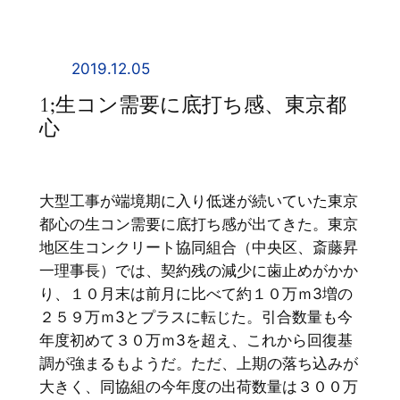
内
容
を
2019.12.05
ス
1;生コン需要に底打ち感、東京都
キ
心
ッ
プ
大型工事が端境期に入り低迷が続いていた東京
都心の生コン需要に底打ち感が出てきた。東京
地区生コンクリート協同組合（中央区、斎藤昇
一理事長）では、契約残の減少に歯止めがかか
り、１０月末は前月に比べて約１０万ｍ3増の
２５９万ｍ3とプラスに転じた。引合数量も今
年度初めて３０万ｍ3を超え、これから回復基
調が強まるもようだ。ただ、上期の落ち込みが
大きく、同協組の今年度の出荷数量は３００万