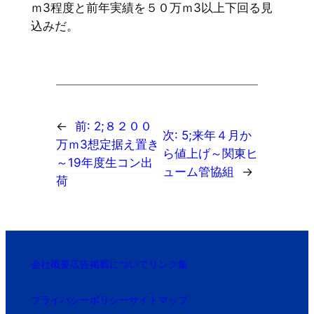
ｍ3程度と前年実績を５０万ｍ3以上下回る見
込みだ。
←
前:
2;８２００
次:
5;来年４月か
万ｍ3想定据え置き
ら値上げ～関東ヒ
～19年度生コン出
ューム管協組
→
荷
会社概要
広告掲載について
リンク集
プライバシーポリシー
サイトマップ