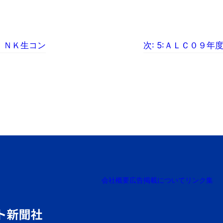
、ＮＫ生コン
次:
5:ＡＬＣ０９年
会社概要
広告掲載について
リンク集