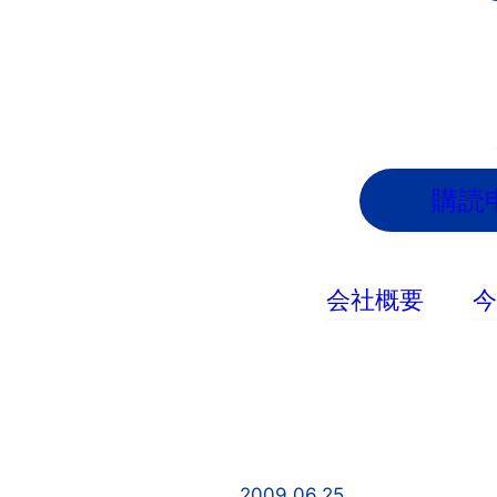
内
容
を
ス
キ
ッ
購読
プ
会社概要
2009.06.25