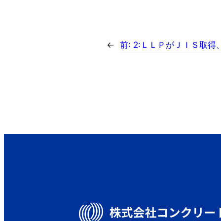
←
前:
2:ＬＬＰがＪＩＳ取得