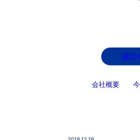
内
容
を
ス
キ
ッ
購読
プ
会社概要
2019.12.19