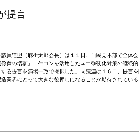
が提言
ン議員連盟（麻生太郎会長）は１１日、自民党本部で全体会
関係費の増額」「生コンを活用した国土強靭化対策の継続的
とする提言を満場一致で採択した。同議連は１６日、提言を
製造業界にとって大きな後押しになることが期待されている