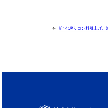
←
前:
4;戻りコン料引上げ