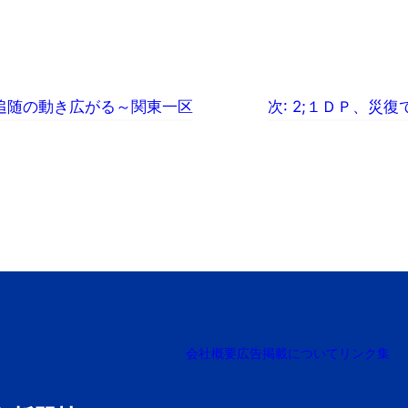
、追随の動き広がる～関東一区
次:
2;１ＤＰ、災復
会社概要
広告掲載について
リンク集