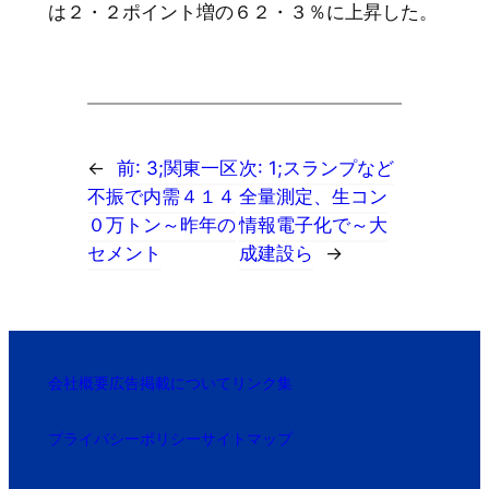
は２・２ポイント増の６２・３％に上昇した。
←
前:
3;関東一区
次:
1;スランプなど
不振で内需４１４
全量測定、生コン
０万トン～昨年の
情報電子化で～大
セメント
成建設ら
→
会社概要
広告掲載について
リンク集
プライバシーポリシー
サイトマップ