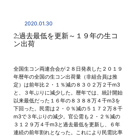
内
容
を
2020.01.30
ス
2;過去最低を更新～１９年の生コ
キ
ン出荷
ッ
プ
全国生コン両連合会が２８日発表した２０１９
年暦年の全国の生コン出荷量（非組合員は推
定）は前年比２・１％減の８３０２万２千m3
と、３年ぶりに減少した。暦年では、統計開始
以来最低だった１６年の８３８８万４千m3を
下回った。民需は２・０％減の５１７２万８千
m3で３年ぶりの減少。官公需も２・２％減の
３１２９万４千m3と過去最低を更新し、６年
連続の前年割れとなった。これにより民需比率