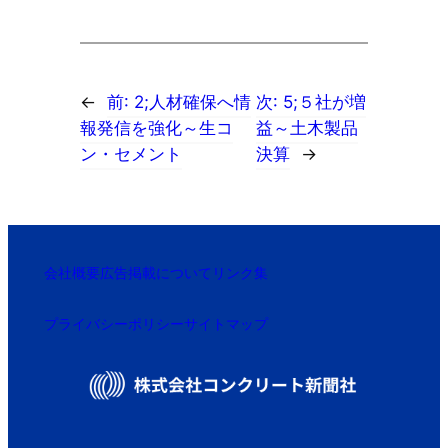
←
前:
2;人材確保へ情
次:
5;５社が増
報発信を強化～生コ
益～土木製品
ン・セメント
決算
→
会社概要
広告掲載について
リンク集
プライバシーポリシー
サイトマップ