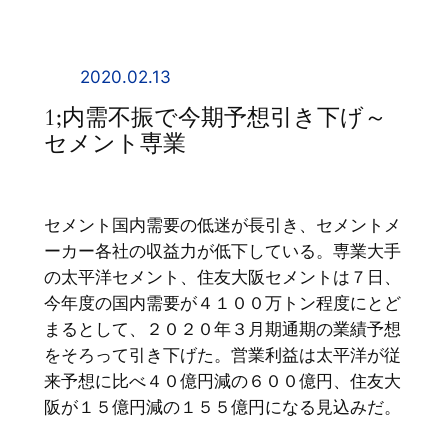
内
容
を
2020.02.13
ス
1;内需不振で今期予想引き下げ～
キ
セメント専業
ッ
プ
セメント国内需要の低迷が長引き、セメントメ
ーカー各社の収益力が低下している。専業大手
の太平洋セメント、住友大阪セメントは７日、
今年度の国内需要が４１００万トン程度にとど
まるとして、２０２０年３月期通期の業績予想
をそろって引き下げた。営業利益は太平洋が従
来予想に比べ４０億円減の６００億円、住友大
阪が１５億円減の１５５億円になる見込みだ。