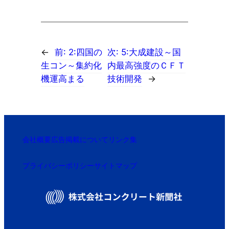
←
前:
2:四国の
次:
5:大成建設～国
生コン～集約化
内最高強度のＣＦＴ
機運高まる
技術開発
→
会社概要
広告掲載について
リンク集
プライバシーポリシー
サイトマップ