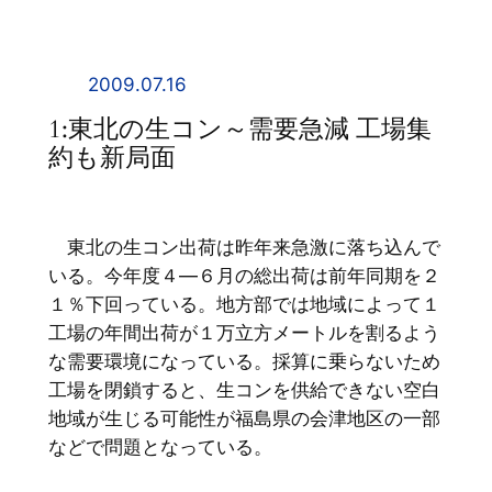
内
容
を
2009.07.16
ス
1:東北の生コン～需要急減 工場集
キ
約も新局面
ッ
プ
東北の生コン出荷は昨年来急激に落ち込んで
いる。今年度４―６月の総出荷は前年同期を２
１％下回っている。地方部では地域によって１
工場の年間出荷が１万立方メートルを割るよう
な需要環境になっている。採算に乗らないため
工場を閉鎖すると、生コンを供給できない空白
地域が生じる可能性が福島県の会津地区の一部
などで問題となっている。