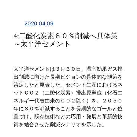
内
容
を
2020.04.09
ス
4;二酸化炭素８０％削減へ具体策
キ
～太平洋セメント
ッ
プ
太平洋セメントは３月３０日、温室効果ガス排
出削減に向けた長期ビジョンの具体的な施策を
策定したと発表した。セメント生産におけるネ
ットＣＯ２（二酸化炭素）排出原単位（化石エ
ネルギー代替由来のＣＯ２除く）を、２０５０
年に８０％削減することを長期的なゴールと位
置づけ、既存技術などの応用・発展と革新的技
術を結合させた削減シナリオを示した。