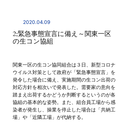
内
容
を
2020.04.09
ス
2;緊急事態宣言に備え～関東一区
キ
の生コン協組
ッ
プ
関東一区の生コン協同組合は３日、新型コロナ
ウイルス対策として政府が「緊急事態宣言」を
発令した場合に備え、実施期間の生コン出荷の
対応方針を相次いで発表した。需要家の意向を
踏まえ出荷するかどうか判断するというのが各
協組の基本的な姿勢。また、組合員工場から感
染者が発生し、操業を停止した場合は「共納工
場」や「近隣工場」が代納する。