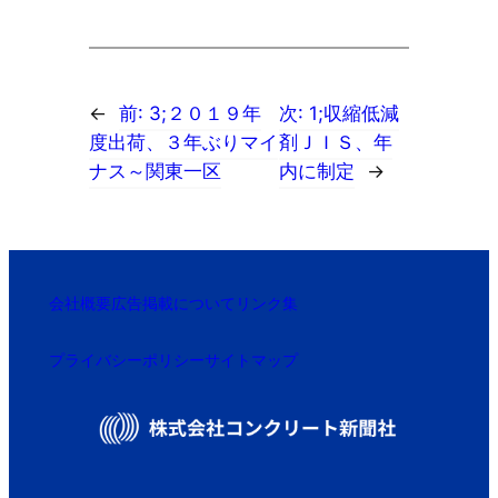
←
前:
3;２０１９年
次:
1;収縮低減
度出荷、３年ぶりマイ
剤ＪＩＳ、年
ナス～関東一区
内に制定
→
会社概要
広告掲載について
リンク集
プライバシーポリシー
サイトマップ