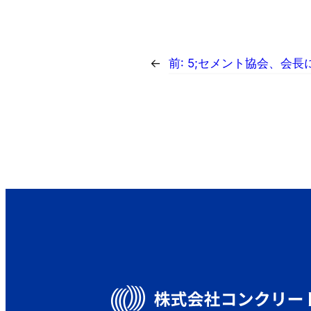
←
前:
5;セメント協会、会長