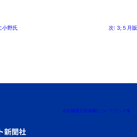
に小野氏
次:
3;５月
会社概要
広告掲載について
リンク集