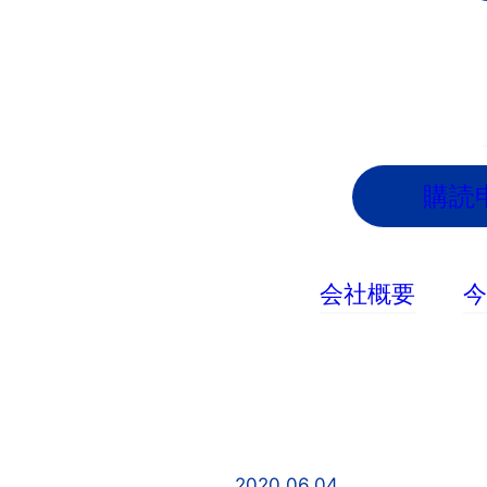
内
容
を
ス
キ
ッ
購読
プ
会社概要
2020.06.04