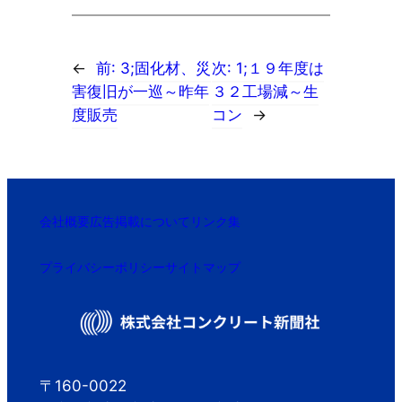
←
前:
3;固化材、災
次:
1;１９年度は
害復旧が一巡～昨年
３２工場減～生
度販売
コン
→
会社概要
広告掲載について
リンク集
プライバシーポリシー
サイトマップ
〒160-0022