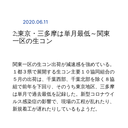
内
容
を
2020.06.11
ス
2;東京・三多摩は単月最低～関東
キ
一区の生コン
ッ
プ
関東一区の生コン出荷が減速感を強めている。
１都３県で展開する生コン主要１０協同組合の
５月の出荷は、千葉西部、千葉北部を除く８協
組で前年を下回り、そのうち東京地区、三多摩
は単月で過去最低を記録した。新型コロナウイ
ルス感染症の影響で、現場の工程が乱れたり、
新規着工が遅れたりしているもようだ。