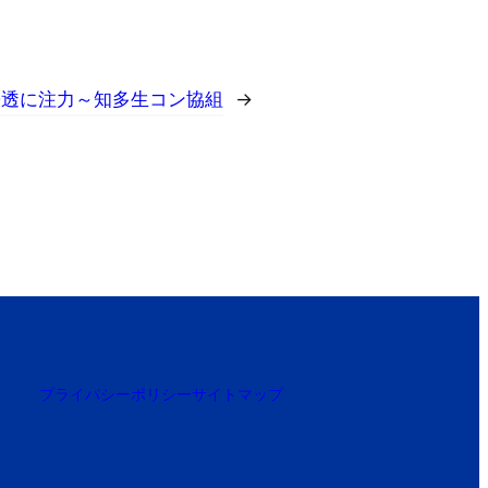
浸透に注力～知多生コン協組
→
プライバシーポリシー
サイトマップ