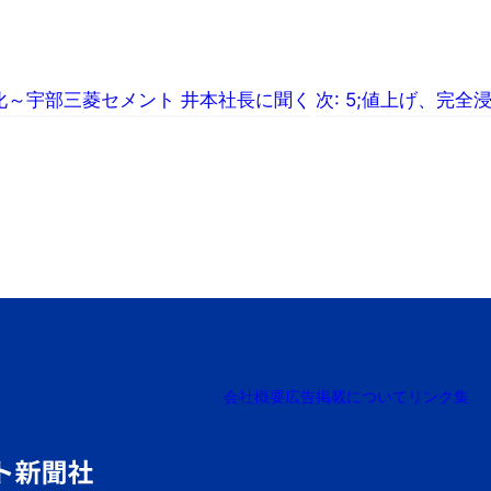
化～宇部三菱セメント 井本社長に聞く
次:
5;値上げ、完全
会社概要
広告掲載について
リンク集