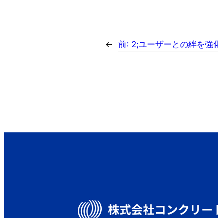
←
前:
2;ユーザーとの絆を強