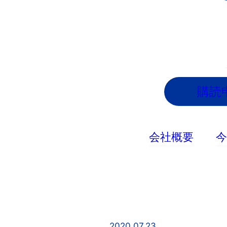
内
容
を
ス
キ
ッ
購読
プ
会社概要
2020.07.23