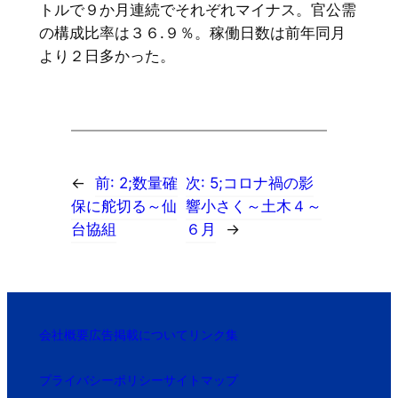
トルで９か月連続でそれぞれマイナス。官公需
の構成比率は３６.９％。稼働日数は前年同月
より２日多かった。
←
前:
2;数量確
次:
5;コロナ禍の影
保に舵切る～仙
響小さく～土木４～
台協組
６月
→
会社概要
広告掲載について
リンク集
プライバシーポリシー
サイトマップ