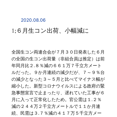
内
容
を
2020.08.06
ス
1;６月生コン出荷、小幅減に
キ
ッ
プ
全国生コン両連合会が７月３０日発表した６月
の全国の生コン出荷量（非組合員は推定）は前
年同月比２.８％減の６６１万７千立方メート
ルだった。９か月連続の減少だが、７～９％台
の減少となった３～５月と比べてマイナス幅が
縮小した。新型コロナウイルスによる政府の緊
急事態宣言で止まったり、遅れていた工事が６
月に入って正常化したため。官公需は１.２％
減の２４４万２千立方メートルで１１か月連
続、民需は３.７％減の４１７万５千立方メー