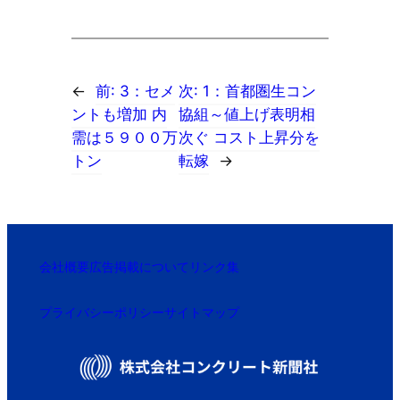
←
前:
3：セメ
次:
1：首都圏生コン
ントも増加 内
協組～値上げ表明相
需は５９００万
次ぐ コスト上昇分を
トン
転嫁
→
会社概要
広告掲載について
リンク集
プライバシーポリシー
サイトマップ