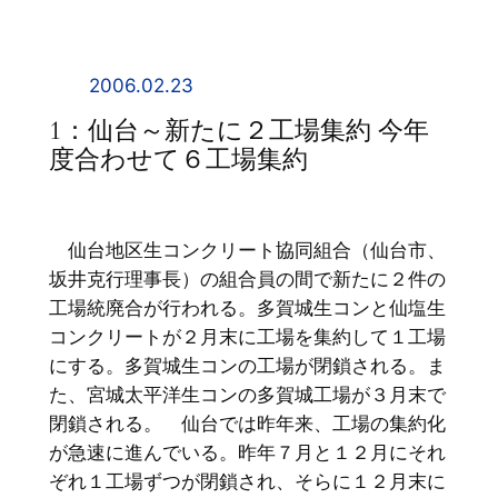
内
容
を
2006.02.23
ス
1：仙台～新たに２工場集約 今年
キ
度合わせて６工場集約
ッ
プ
仙台地区生コンクリート協同組合（仙台市、
坂井克行理事長）の組合員の間で新たに２件の
工場統廃合が行われる。多賀城生コンと仙塩生
コンクリートが２月末に工場を集約して１工場
にする。多賀城生コンの工場が閉鎖される。ま
た、宮城太平洋生コンの多賀城工場が３月末で
閉鎖される。 仙台では昨年来、工場の集約化
が急速に進んでいる。昨年７月と１２月にそれ
ぞれ１工場ずつが閉鎖され、そらに１２月末に