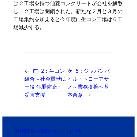
は２工場を持つ仙菱コンクリートが会社を解散
し、２工場は閉鎖された。新たな２月と３月の
工場集約を加えると今年度に生コン工場は６工
場減少する。
←
前:
2：生コン
次:
5：ジャパンパ
組合～社会貢献に
イル・トヨーアサ
一役 犯罪防止・
ノ～業務提携へ基
災害支援
本合意
→
会社概要
広告掲載について
リンク集