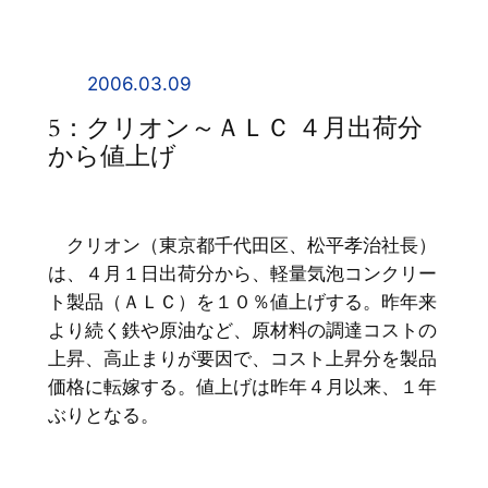
内
容
を
2006.03.09
ス
5：クリオン～ＡＬＣ ４月出荷分
キ
から値上げ
ッ
プ
クリオン（東京都千代田区、松平孝治社長）
は、４月１日出荷分から、軽量気泡コンクリー
ト製品（ＡＬＣ）を１０％値上げする。昨年来
より続く鉄や原油など、原材料の調達コストの
上昇、高止まりが要因で、コスト上昇分を製品
価格に転嫁する。値上げは昨年４月以来、１年
ぶりとなる。