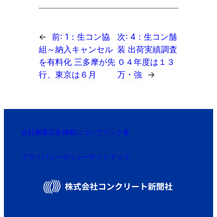
←
前:
1：生コン協
次:
4：生コン舗
組～納入キャンセル
装 出荷実績調査
を有料化 三多摩が先
０４年度は１３
行、東京は６月
万・強
→
会社概要
広告掲載について
リンク集
プライバシーポリシー
サイトマップ