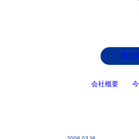
内
容
を
ス
キ
ッ
購読
プ
会社概要
2006.03.16