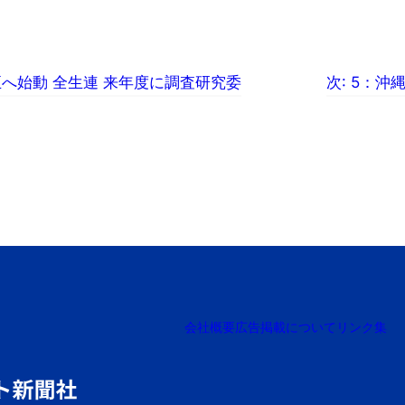
へ始動 全生連 来年度に調査研究委
次:
5：沖
会社概要
広告掲載について
リンク集