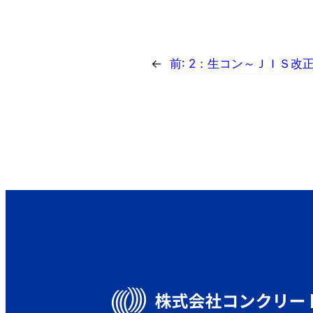
←
前:
2：生コン～ＪＩＳ改正