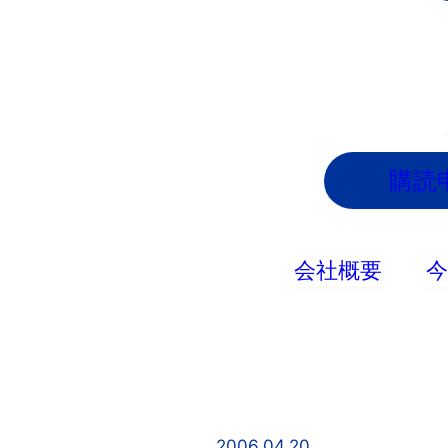
内
容
を
ス
キ
ッ
購読
プ
会社概要
2006.04.20