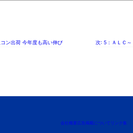
生コン出荷 今年度も高い伸び
次:
5：ＡＬＣ～
会社概要
広告掲載について
リンク集