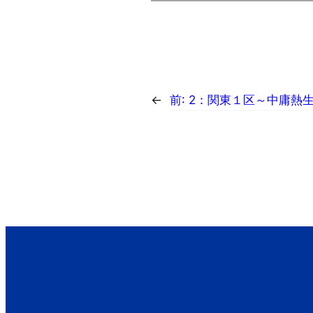
←
前:
2：関東１区～中庸熱