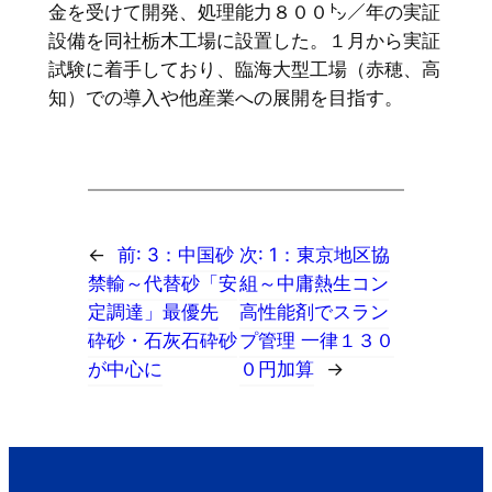
金を受けて開発、処理能力８００㌧／年の実証
設備を同社栃木工場に設置した。１月から実証
試験に着手しており、臨海大型工場（赤穂、高
知）での導入や他産業への展開を目指す。
←
前:
3：中国砂
次:
1：東京地区協
禁輸～代替砂「安
組～中庸熱生コン
定調達」最優先
高性能剤でスラン
砕砂・石灰石砕砂
プ管理 一律１３０
が中心に
０円加算
→