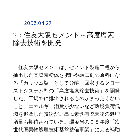
内
容
を
2006.04.27
ス
2：住友大阪セメント～高度塩素
キ
除去技術を開発
ッ
プ
住友大阪セメントは、セメント製造工程から
抽出した高塩素粉体を肥料や融雪剤の原料にな
る「カリウム塩」として分離・回収するクロー
ズドシステム型の「高度塩素除去技術」を開発
した。工場外に排出されるものがまったくない
こと、エネルギー消費が少ないなど環境負荷低
減を追及した技術だ。高塩素含有廃棄物の処理
増量も期待されている。環境省の０５年度「次
世代廃棄物処理技術基盤整備事業」による補助