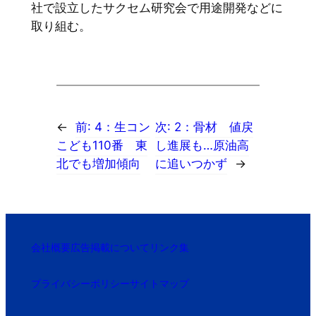
社で設立したサクセム研究会で用途開発などに
取り組む。
←
前:
4：生コン
次:
2：骨材 値戻
こども110番 東
し進展も…原油高
北でも増加傾向
に追いつかず
→
会社概要
広告掲載について
リンク集
プライバシーポリシー
サイトマップ