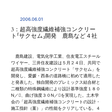
内
容
を
2006.06.01
ス
3：超高強度繊維補強コンクリー
キ
ト「サクセム」開発 鹿島など４社
ッ
プ
鹿島建設、電気化学工業、住友電工スチール
ワイヤー、三井住友建設は５月２４日、共同で
超高強度繊維補強コンクリート「サクセム」を
開発し、愛媛・西条の道路橋に初めて適用した
と発表した。独自開発のプレミックス結合材と
二種類の特殊鋼繊維により設計基準強度１８０
N／、曲げ強度３０N／を実現した。土木学
会の「超高強度繊維補強コンクリートの設計・
施工指針（案）」の性能をクリアしている。４