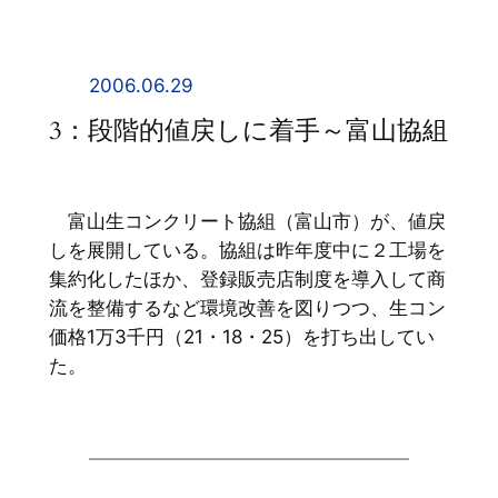
内
容
を
2006.06.29
ス
3：段階的値戻しに着手～富山協組
キ
ッ
プ
富山生コンクリート協組（富山市）が、値戻
しを展開している。協組は昨年度中に２工場を
集約化したほか、登録販売店制度を導入して商
流を整備するなど環境改善を図りつつ、生コン
価格1万3千円（21・18・25）を打ち出してい
た。