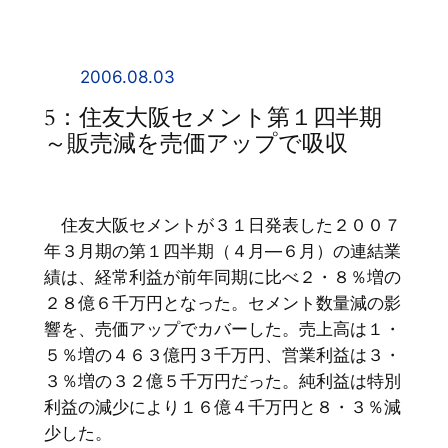
内
容
を
2006.08.03
ス
5：住友大阪セメント第１四半期
キ
～販売減を売価アップで吸収
ッ
プ
住友大阪セメントが３１日発表した２００７
年３月期の第１四半期（４月―６月）の連結業
績は、経常利益が前年同期に比べ２・８％増の
２８億６千万円となった。セメント数量減の影
響を、売価アップでカバーした。売上高は１・
５％増の４６３億円３千万円、営業利益は３・
３％増の３２億５千万円だった。純利益は特別
利益の減少により１６億４千万円と８・３％減
少した。