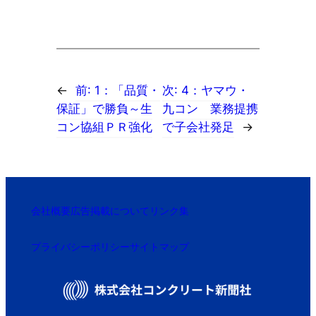
←
前:
1：「品質・
次:
4：ヤマウ・
保証」で勝負～生
九コン 業務提携
コン協組ＰＲ強化
で子会社発足
→
会社概要
広告掲載について
リンク集
プライバシーポリシー
サイトマップ